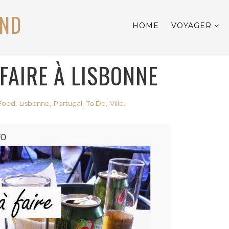
UND
HOME
VOYAGER
FAIRE À LISBONNE
Food
,
Lisbonne
,
Portugal
,
To Do
,
Ville.