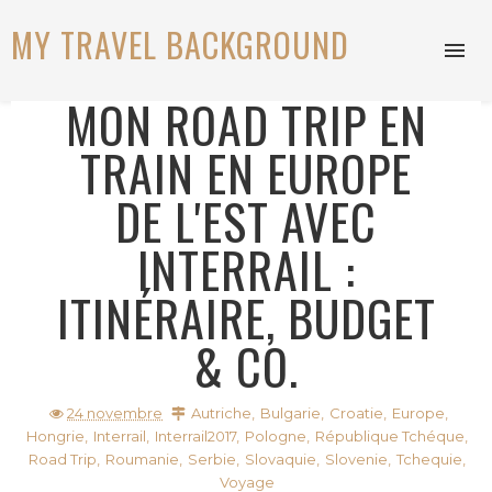
MY TRAVEL BACKGROUND
MON ROAD TRIP EN
TRAIN EN EUROPE
DE L'EST AVEC
INTERRAIL :
ITINÉRAIRE, BUDGET
& CO.
24 novembre
Autriche
,
Bulgarie
,
Croatie
,
Europe
,
Hongrie
,
Interrail
,
Interrail2017
,
Pologne
,
République Tchéque
,
Road Trip
,
Roumanie
,
Serbie
,
Slovaquie
,
Slovenie
,
Tchequie
,
Voyage