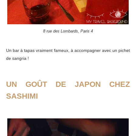
8 rue des Lombards, Paris 4
Un bar à tapas vraiment fameux, à accompagner avec un pichet
de sangria !
UN GOÛT DE JAPON CHEZ
SASHIMI