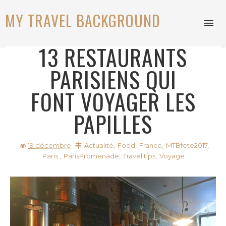
MY TRAVEL BACKGROUND
13 RESTAURANTS
PARISIENS QUI
FONT VOYAGER LES
PAPILLES
19 décembre
Actualité
,
Food
,
France
,
MTBfete2017
,
Paris.
,
ParisPromenade
,
Travel tips
,
Voyage