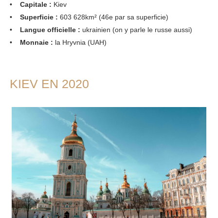
•
Capitale :
Kiev
•
Superficie :
603 628km² (46e par sa superficie)
•
Langue officielle :
ukrainien (on y parle le russe aussi)
•
Monnaie :
la Hryvnia (UAH)
KIEV EN 2020