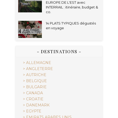
EUROPE DE L'EST avec
INTERRAIL : itinéraire, budget &
co.
14 PLATS TYPIQUES dégustés
en voyage
- DESTINATIONS -
> ALLEMAGNE
> ANGLETERRE
> AUTRICHE
> BELGIQUE
> BULGARIE
> CANADA
> CROATIE
> DANEMARK
> EGYPTE
> EMIRATS ARABES UNIS